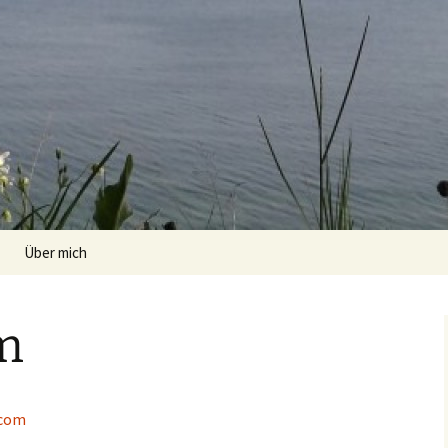
Über mich
m
.com