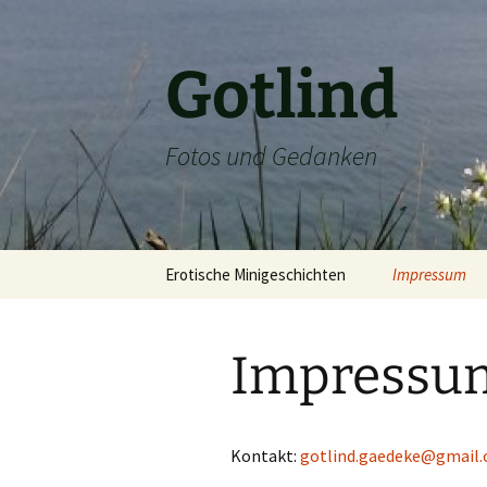
Zum
Inhalt
springen
Gotlind
Fotos und Gedanken
Erotische Minigeschichten
Impressum
Impressu
Kontakt:
gotlind.gaedeke@gmail