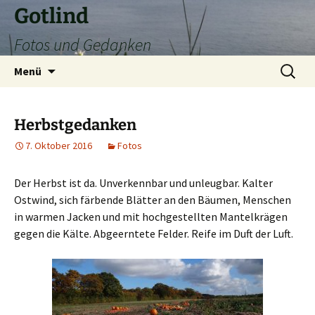
Zum
Gotlind
Inhalt
Fotos und Gedanken
springen
Suchen
Menü
nach:
Herbstgedanken
7. Oktober 2016
Fotos
Der Herbst ist da. Unverkennbar und unleugbar. Kalter
Ostwind, sich färbende Blätter an den Bäumen, Menschen
in warmen Jacken und mit hochgestellten Mantelkrägen
gegen die Kälte. Abgeerntete Felder. Reife im Duft der Luft.