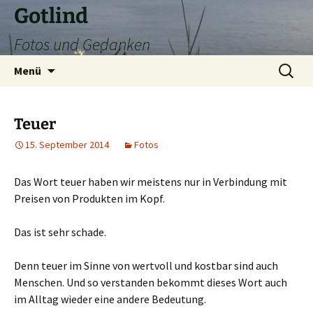
Zum
Gotlind
Inhalt
Fotos und Gedanken
springen
Suchen
Menü
nach:
Teuer
15. September 2014
Fotos
Das Wort teuer haben wir meistens nur in Verbindung mit
Preisen von Produkten im Kopf.
Das ist sehr schade.
Denn teuer im Sinne von wertvoll und kostbar sind auch
Menschen. Und so verstanden bekommt dieses Wort auch
im Alltag wieder eine andere Bedeutung.