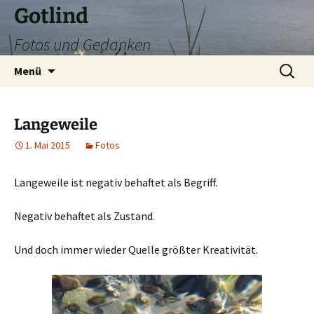
Zum
Gotlind
Inhalt
Fotos und Gedanken
springen
Suchen
Menü
nach:
Langeweile
1. Mai 2015
Fotos
Langeweile ist negativ behaftet als Begriff.
Negativ behaftet als Zustand.
Und doch immer wieder Quelle größter Kreativität.