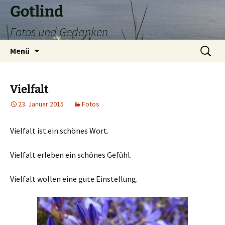
Zum
Gotlind
Inhalt
Fotos und Gedanken
springen
Suchen
Menü
nach:
Vielfalt
23. Januar 2015
Fotos
Vielfalt ist ein schönes Wort.
Vielfalt erleben ein schönes Gefühl.
Vielfalt wollen eine gute Einstellung.